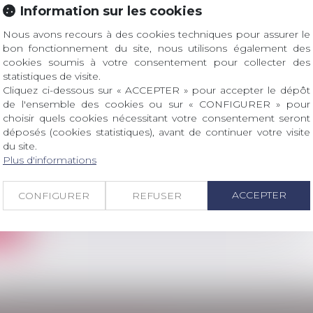
 garde de l'enfant est décidée à l'amiable entre l
Information sur les cookies
Nous avons recours à des cookies techniques pour assurer le
ite
bon fonctionnement du site, nous utilisons également des
cookies soumis à votre consentement pour collecter des
statistiques de visite.
Cliquez ci-dessous sur « ACCEPTER » pour accepter le dépôt
de l'ensemble des cookies ou sur « CONFIGURER » pour
choisir quels cookies nécessitant votre consentement seront
déposés (cookies statistiques), avant de continuer votre visite
 AVEC QUASI-USUFRUIT : LES PRÉCISIONS 
du site.
a famille, des personnes et de leur patrimoine
/
Pa
Plus d'informations
ration fiscale a apporté, dans son BOFIP du 26 sept
ACCEPTER
CONFIGURER
REFUSER
ite