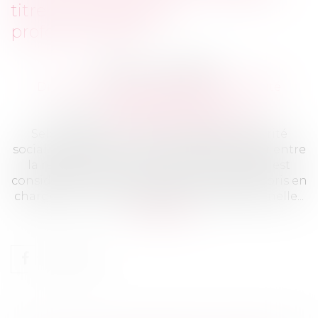
titre de la législation
professionnelle ?
Publié le :
15/03/2024
Droit du travail - Salariés
/
Responsabilité
accident du travail
Source :
www.lemag-juridique.com
Selon l’article L. 411-2 du Code de la sécurité
sociale, l'accident survenu pendant le trajet entre
la résidence du salarié et le lieu de travail est
considéré comme un accident devant être pris en
charge au titre de la législation professionnelle...
Lire la suite