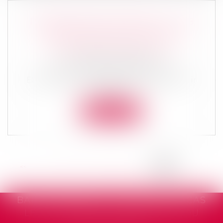
PREMIÈRES RENCONTRES DU CLUB
D’ENTREPRISES MÉCÈNES DE LA
SCÈNE NATIONALE DE SÈTE
Actualités du cabinet
Le cabinet d’avocats MARTELLI &
ESCARGUEL AVOCATS est fier de soutenir
la Scè...
Lire la suite
<<
<
...
26
27
28
29
30
31
32
>
>>
LS CAS
SOLDE DE TOUT COMPTE : PEUT-ON
SÉ OU
LE CONTESTER ET DANS QUELS