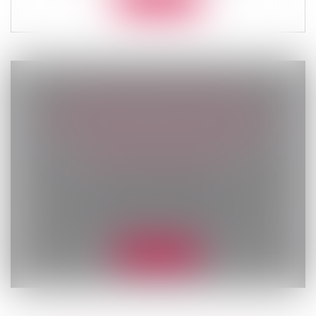
LA CHUTE CAUSÉE PAR LE
DÉNEIGEMENT DE SON VÉHICULE
PEUT-ELLE ÊTRE PRISE EN CHARGE
AU TITRE DE LA LÉGISLATION
PROFESSIONNELLE ?
Droit du travail - Salariés
/
Responsabilité
accident du travail
Selon l’article L. 411-2 du Code de la
sécurité sociale, l'accident survenu p...
Lire la suite