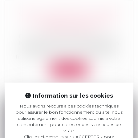
CEDH : LA QUESTION DE LA GARDE
DES ENFANTS ISSUS D'UNIONS
INTERNATIONALES
Droit de la famille, des personnes et de
leur patrimoine
/
Divorce et séparation
La requérante est une ressortissante
française qui se maria en France avec un...
Lire la suite
Information sur les cookies
Nous avons recours à des cookies techniques
DONATION AU PERSONNEL SALARIÉ
pour assurer le bon fonctionnement du site, nous
D’UNE ENTREPRISE : RELÈVEMENT DE
utilisons également des cookies soumis à votre
consentement pour collecter des statistiques de
L’ABATTEMENT
visite.
Droit de la famille, des personnes et de
Cliquez ci-dessous sur « ACCEPTER » pour