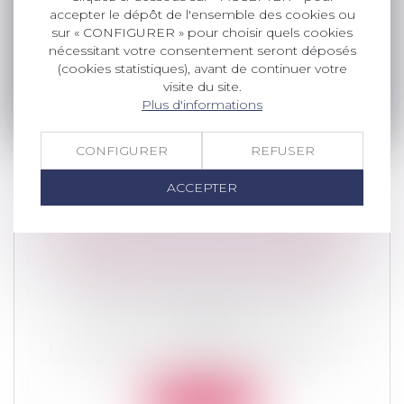
leur patrimoine
/
Patrimoine et
accepter le dépôt de l'ensemble des cookies ou
succession
sur « CONFIGURER » pour choisir quels cookies
La loi de finances pour 2024 a relevé à
nécessitant votre consentement seront déposés
500.000 €, le montant de l’abattement...
(cookies statistiques), avant de continuer votre
visite du site.
Lire la suite
Plus d'informations
CONFIGURER
REFUSER
ACCEPTER
LA RECEVABILITÉ DES DEMANDES
DISTINCTES DE CELLES PORTANT SUR
LES DÉSACCORDS DES PARTIES
Droit de la famille, des personnes et de
leur patrimoine
/
Patrimoine et
succession
L’article 1374 du Code de procédure civile
prévoit que : « Toutes les demande...
Lire la suite