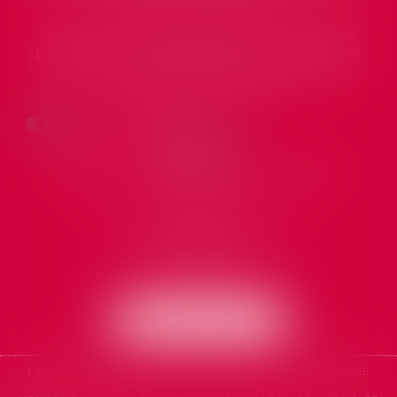
DÉLAIS AGIR CONTRE L’EMPLOYEUR 
as figé
La rupture du contrat de travail entraîne
e statut
l’établissement par l’employeur d’un reçu
ieurs
pour solde de tout compte, document destin
à récapituler l’ens...
Lire la suite
MARTELLI, ESCARGUEL & AYRAL
AVOCATS
60 Rue des Charbonniers
34200 Sète
Tél :
04 67 74 46 11
NOUS LOCALISER
L'ÉQUIPE
EXPERTISES
ACTUS
CONTACT
RDV EN LIGNE