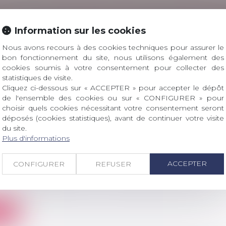
NS SUFFIT À BLOQUER L’APPROPRIATION PU
a famille, des personnes et de leur patrimoine
/
Pa
Information sur les cookies
icle L 1123-1 1° du Code général de la propriété des pers
Nous avons recours à des cookies techniques pour assurer le
bon fonctionnement du site, nous utilisons également des
ite
cookies soumis à votre consentement pour collecter des
statistiques de visite.
Cliquez ci-dessous sur « ACCEPTER » pour accepter le dépôt
de l'ensemble des cookies ou sur « CONFIGURER » pour
choisir quels cookies nécessitant votre consentement seront
déposés (cookies statistiques), avant de continuer votre visite
du site.
T DE RETOUR LÉGAL SE TRANSMET AUX HÉRI
Plus d'informations
DANT DONATEUR
a famille, des personnes et de leur patrimoine
/
Pa
ACCEPTER
CONFIGURER
REFUSER
e retour légal permet à un ascendant donateur de ré
ite