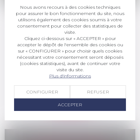
Nous avons recours à des cookies techniques
pour assurer le bon fonctionnement du site, nous
utilisons également des cookies soumis à votre
consentement pour collecter des statistiques de
RÈGLEMENT DES DROITS DE
visite.
Cliquez ci-dessous sur « ACCEPTER » pour
SUCCESSION : QUID DES DATES ET
accepter le dépôt de l'ensemble des cookies ou
DÉLAIS DE PAIEMENT ?
sur « CONFIGURER » pour choisir quels cookies
Droit de la famille, des personnes et de
nécessitant votre consentement seront déposés
leur patrimoine
/
Patrimoine et
(cookies statistiques), avant de continuer votre
succession
visite du site.
Le décès d’une personne entraîne
Plus d'informations
régulièrement et inévitablement
l’obligation...
CONFIGURER
REFUSER
Lire la suite
ACCEPTER