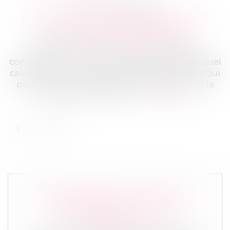
Publié le :
30/07/2024
Droit de la famille, des personnes et de leur
patrimoine
/
Divorce et séparation
Source :
www.lemag-juridique.com
Avec l’arrivée de l’été, les parents séparés
commencent à organiser les vacances d’été. Quel
calendrier fixer ? Où est-il possible de partir ? Qui
paye le trajet et les activités ? Qu’en est-il de la
pension alimentaire ?...
Lire la suite
UN PARTENAIRE DE PACS PEUT-IL
ABANDONNER LE DOMICILE
« CONJUGAL » ?