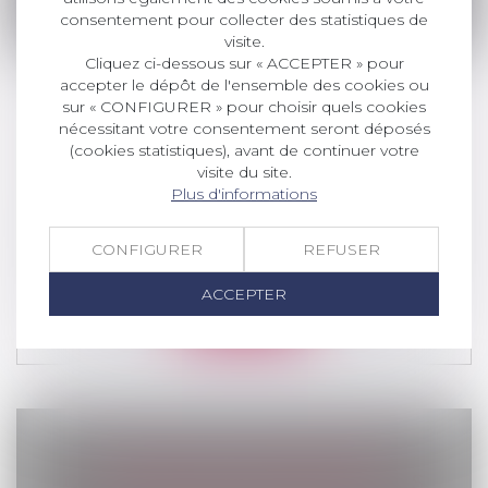
consentement pour collecter des statistiques de
visite.
Cliquez ci-dessous sur « ACCEPTER » pour
accepter le dépôt de l'ensemble des cookies ou
sur « CONFIGURER » pour choisir quels cookies
nécessitant votre consentement seront déposés
COMMENT GÉRER LES VACANCES EN
(cookies statistiques), avant de continuer votre
CAS DE SÉPARATION?
visite du site.
Plus d'informations
Droit de la famille, des personnes et de
leur patrimoine
/
Divorce et séparation
Avec l’arrivée de l’été, les parents séparés
CONFIGURER
REFUSER
commencent à organiser les vacan...
ACCEPTER
Lire la suite
CALCUL DE LA PRESTATION
COMPENSATOIRE : QUELS CRITÈRES