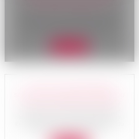
SONT PRIS EN COMPTE ?
Droit de la famille, des personnes et de
leur patrimoine
/
Divorce et séparation
En application de l’article 270 du Code
civil, « L'un des époux peut être ten...
Lire la suite
LA NOUVELLE RESPONSABILITÉ
SOLIDAIRE DES PARENTS SÉPARÉS DU
FAIT DE LEURS ENFANTS MINEURS
Droit de la famille, des personnes et de
leur patrimoine
/
Divorce et séparation
En application de l’article 1242 alinéa 4 du
Code civil, les parents exerçant...