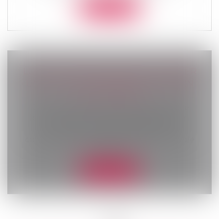
Lire la suite
LOI DU 31 MAI 2024 VISANT À ASSURER
UNE JUSTICE PATRIMONIALE AU SEIN
DE LA FAMILLE
Droit de la famille, des personnes et de
leur patrimoine
/
Divorce et séparation
La loi vise à mieux encadrer les
conséquences de la séparation de couple
en c...
Lire la suite