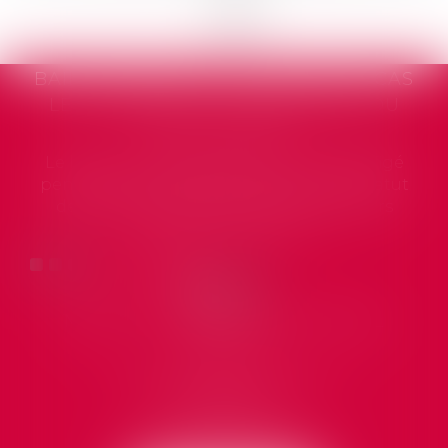
<<
<
1
2
3
4
>
>>
LS CAS
SOLDE DE TOUT COMPTE : PEUT-ON
SÉ OU
LE CONTESTER ET DANS QUELS
DÉLAIS AGIR CONTRE L’EMPLOYEUR 
as figé
La rupture du contrat de travail entraîne
e statut
l’établissement par l’employeur d’un reçu
ieurs
pour solde de tout compte, document destin
à récapituler l’ens...
Lire la suite
MARTELLI, ESCARGUEL & AYRAL
AVOCATS
60 Rue des Charbonniers
34200 Sète
Tél :
04 67 74 46 11