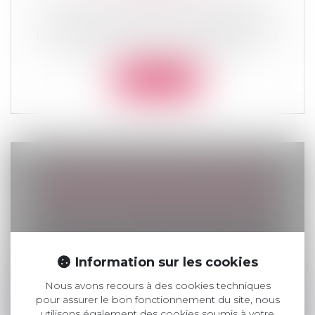
Droit de la famille, des personnes et de
leur patrimoine
/
Divorce et séparation
Isabelle vient d’avoir une violente dispute
avec son amie Nelly avec laquelle...
Lire la suite
COMMENT S'EXERCE L'AUTORITÉ
PARENTALE DES PARENTS SÉPARÉS
LORS DE LA RENTRÉE SCOLAIRE ?
Droit de la famille, des personnes et de
leur patrimoine
/
Divorce et séparation
La rentrée scolaire est une étape
Information sur les cookies
importante dans l’année pour les parents
Nous avons recours à des cookies techniques
et...
pour assurer le bon fonctionnement du site, nous
utilisons également des cookies soumis à votre
Lire la suite