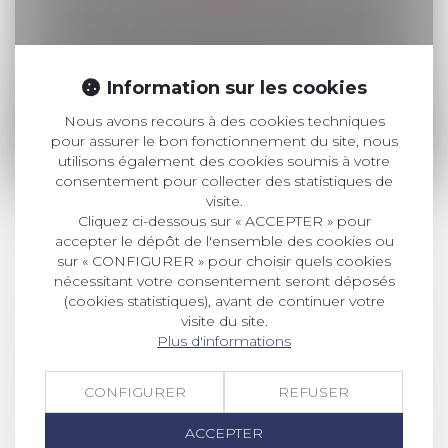
Droit de la famille, des personnes et de
leur patrimoine
/
Patrimoine et
succession
En matière successorale, les héritiers sont
Information sur les cookies
saisis de plein droit du patrimoi...
Nous avons recours à des cookies techniques
Lire la suite
pour assurer le bon fonctionnement du site, nous
utilisons également des cookies soumis à votre
consentement pour collecter des statistiques de
visite.
Cliquez ci-dessous sur « ACCEPTER » pour
accepter le dépôt de l'ensemble des cookies ou
sur « CONFIGURER » pour choisir quels cookies
BIENS COMMUNS ET DETTES
nécessitant votre consentement seront déposés
PERSONNELLES : PAS DE
(cookies statistiques), avant de continuer votre
CONDAMNATION DU CONJOINT NON
visite du site.
Plus d'informations
DÉBITEUR
Droit de la famille, des personnes et de
leur patrimoine
/
Couples et régime
CONFIGURER
REFUSER
matrimoniaux
ACCEPTER
En régime de communauté légale, le