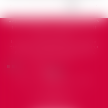
<<
<
...
26
27
28
29
30
31
32
>
>>
LS CAS
SOLDE DE TOUT COMPTE : PEUT-ON
SÉ OU
LE CONTESTER ET DANS QUELS
DÉLAIS AGIR CONTRE L’EMPLOYEUR 
as figé
La rupture du contrat de travail entraîne
e statut
l’établissement par l’employeur d’un reçu
ieurs
pour solde de tout compte, document destin
à récapituler l’ens...
Lire la suite
MARTELLI, ESCARGUEL & AYRAL
AVOCATS
60 Rue des Charbonniers
34200 Sète
Tél :
04 67 74 46 11