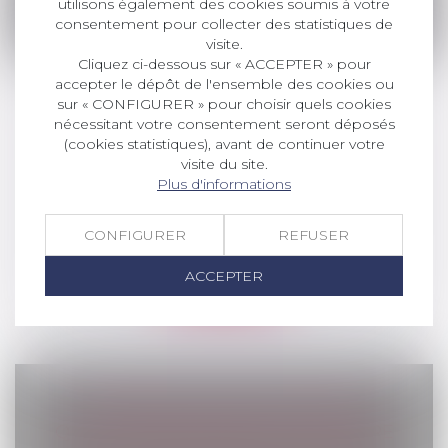
utilisons également des cookies soumis à votre
Lire la suite
consentement pour collecter des statistiques de
visite.
Cliquez ci-dessous sur « ACCEPTER » pour
accepter le dépôt de l'ensemble des cookies ou
sur « CONFIGURER » pour choisir quels cookies
nécessitant votre consentement seront déposés
OBLIGATIONS DE L'EMPLOYEUR EN
(cookies statistiques), avant de continuer votre
visite du site.
MATIÈRE DE SÉCURITÉ AU TRAVAIL
Plus d'informations
Actualités du cabinet
Depuis 1993, en France, l’employeur doit
répondre à diverses obligations en m...
CONFIGURER
REFUSER
Lire la suite
ACCEPTER
SUCCESSION : QU’EST-CE QUE LA
QUOTITÉ DISPONIBLE, QUI ÉCHAPPE