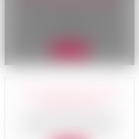
AUX HÉRITIERS RÉSERVATAIRES ?
Droit de la famille, des personnes et de
leur patrimoine
/
Patrimoine et
succession
Tout héritage se divise en deux parties. Il y
a d'une part la réserve hérédit...
Lire la suite
CEDH : LA QUESTION DE LA GARDE
DES ENFANTS ISSUS D'UNIONS
INTERNATIONALES
Droit de la famille, des personnes et de
leur patrimoine
/
Divorce et séparation
La requérante est une ressortissante
française qui se maria en France avec un...