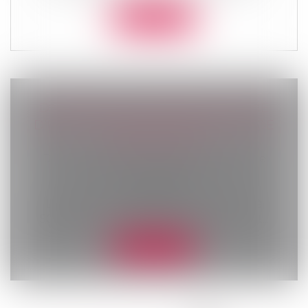
Lire la suite
DONATION AU PERSONNEL SALARIÉ
D’UNE ENTREPRISE : RELÈVEMENT DE
L’ABATTEMENT
Droit de la famille, des personnes et de
leur patrimoine
/
Patrimoine et
succession
La loi de finances pour 2024 a relevé à
500.000 €, le montant de l’abattement...
Lire la suite