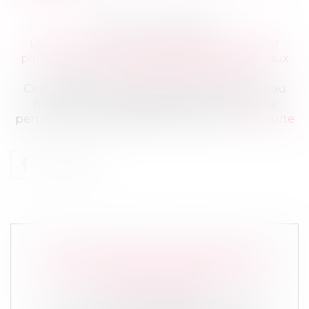
Publié le :
23/04/2024
Droit de la famille, des personnes et de leur
patrimoine
/
Couples et régime matrimoniaux
Source :
www.journaldunet.com
Certains choix qui paraissaient appropriés au
moment du mariage peuvent ne plus être
pertinents à mesure que l'on vieillit...
Lire la suite
CETTE FORMALITÉ PROTÈGE SON
CONJOINT QUAND ON ATTEINT L'ÂGE
DE LA RETRAITE
Droit de la famille, des personnes et de